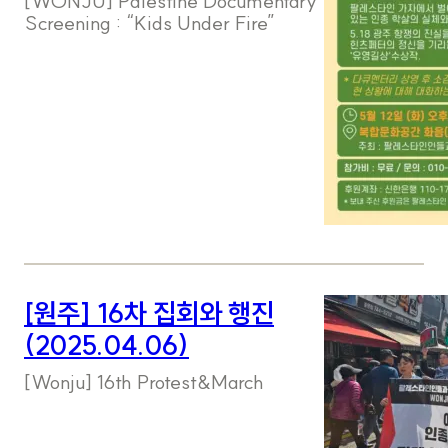
[WONJU] Palestine Documentary
Screening : “Kids Under Fire”
[원주] 16차 집회와 행진
(2025.04.06)
[Wonju] 16th Protest&March