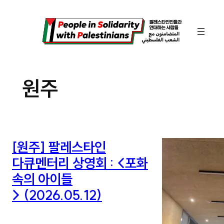
콘
텐
츠
로
바
원주
로
가
기
[원주] 팔레스타인
다큐멘터리 상영회 : <포화
속의 아이들
> (2026.05.12)