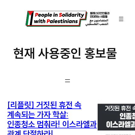
콘
텐
츠
로
바
현재 사용중인 홍보물
로
가
기
[리플릿] 거짓된 휴전 속
계속되는 가자 학살:
인종청소 멈춰라! 이스라엘과
관계 단절하라!