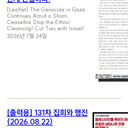
[Leaflet] The Genocide in Gaza
Continues Amid a Sham
Ceaseﬁre Stop the Ethnic
Cleansing! Cut Ties with Israel!
2026년 7월 24일
[출력용] 131차 집회와 행진
(2026.08.22)