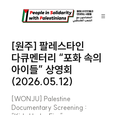
콘
텐
츠
로
바
[원주] 팔레스타인
로
다큐멘터리 “포화 속의
가
기
아이들” 상영회
(2026.05.12)
[WONJU] Palestine
Documentary Screening :