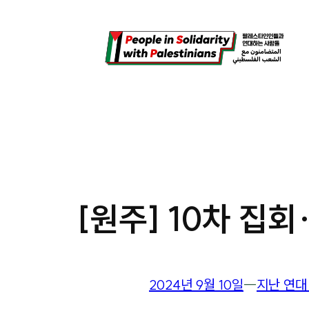
콘
텐
츠
로
바
로
가
기
[원주] 10차 집회·
2024년 9월 10일
―
지난 연대