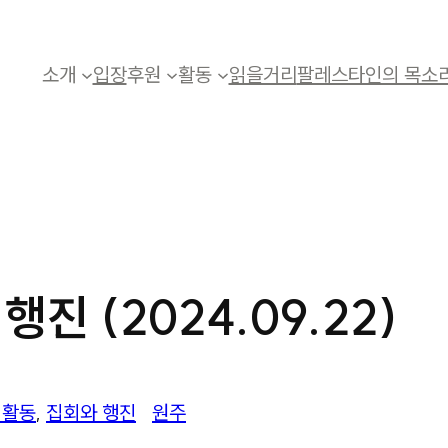
소개
입장
후원
활동
읽을거리
팔레스타인의 목소
행진 (2024.09.22)
 활동
, 
집회와 행진
원주