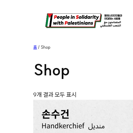
콘
텐
츠
로
바
홈
/ Shop
로
Shop
가
기
9개 결과 모두 표시