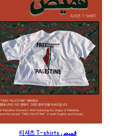
티셔츠 T-shirts قميص