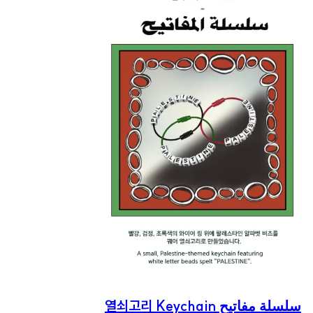
열쇠고리 Keychain سلسلة مفاتيح