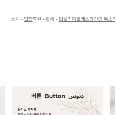
소개
입장
후원
활동
읽을거리
팔레스타인의 목소