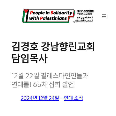
콘
텐
츠
로
바
김경호 강남향린교회
로
담임목사
가
기
12월 22일 팔레스타인인들과
연대를! 65차 집회 발언
2024년 12월 24일
―
연대 소식