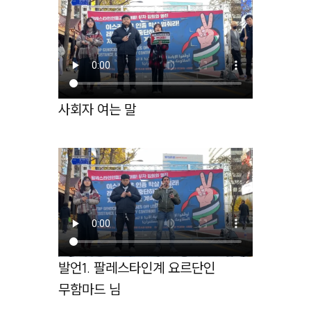
사회자 여는 말
발언1. 팔레스타인계 요르단인
무함마드 님