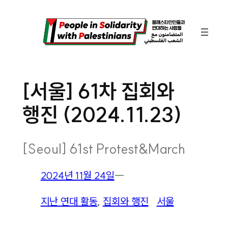
콘
텐
츠
로
바
[서울] 61차 집회와
로
행진 (2024.11.23)
가
기
[Seoul] 61st Protest&March
2024년 11월 24일
―
지난 연대 활동
, 
집회와 행진
서울