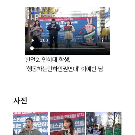
발언2. 인하대 학생,
‘행동하는인하인권연대’ 이예빈 님
사진