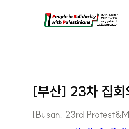
콘
텐
츠
로
바
로
가
기
[부산] 23차 집회와
[Busan] 23rd Protest&