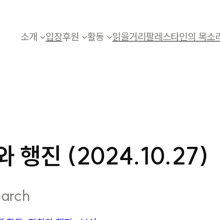
소개
입장
후원
활동
읽을거리
팔레스타인의 목소
 행진 (2024.10.27)
March