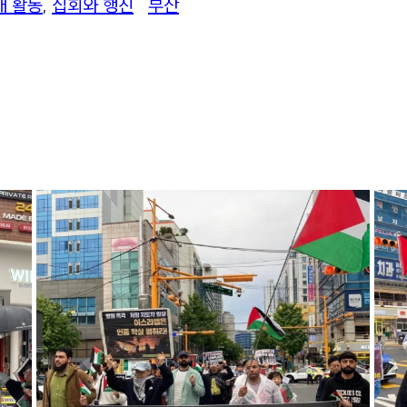
대 활동
, 
집회와 행진
부산