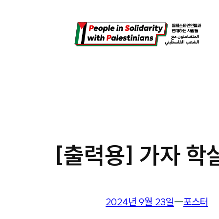
콘
텐
츠
로
바
로
가
기
[출력용] 가자 학살
2024년 9월 23일
―
포스터