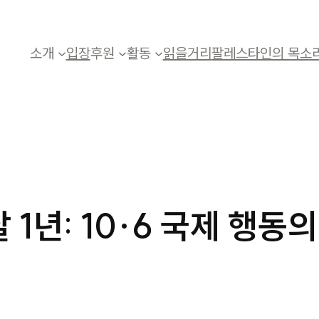
소개
입장
후원
활동
읽을거리
팔레스타인의 목소
 1년: 10·6 국제 행동의