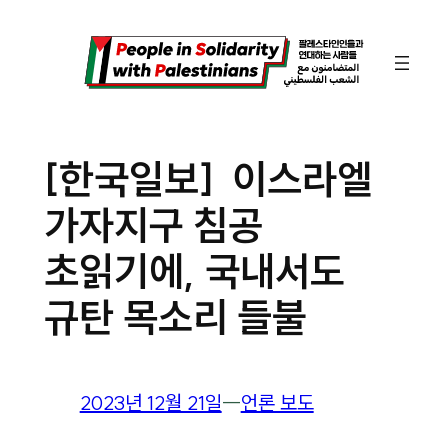
콘
텐
츠
로
바
[한국일보] 이스라엘
로
가자지구 침공
가
기
초읽기에, 국내서도
규탄 목소리 들불
2023년 12월 21일
―
언론 보도