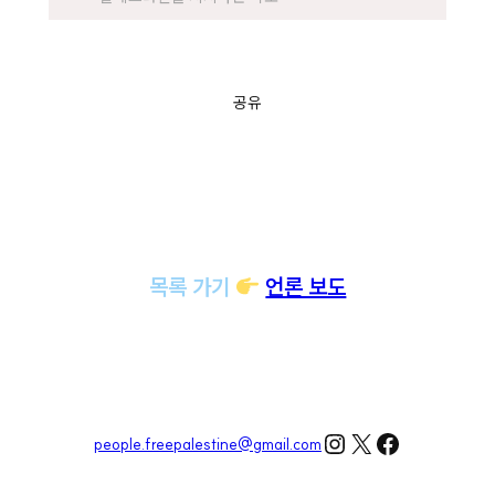
공유
목록 가기
언론 보도
Instagram
X
Facebook
people.freepalestine@gmail.com