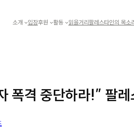
소개
입장
후원
활동
읽을거리
팔레스타인의 목소
자 폭격 중단하라!” 팔
도