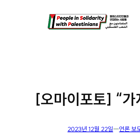
콘
텐
츠
로
바
로
가
기
[오마이포토] “가
2023년 12월 22일
―
언론 보