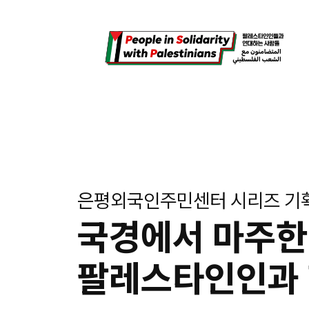
콘
텐
츠
로
바
로
가
기
은평외국인주민센터 시리즈 기획
국경에서 마주한
팔레스타인인과 