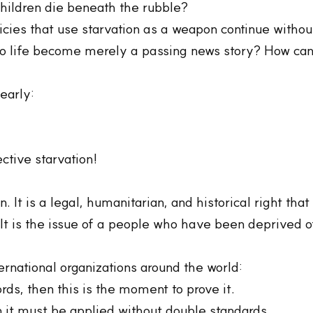
children die beneath the rubble?
cies that use starvation as a weapon continue withou
o life become merely a passing news story? How can
early:
ctive starvation!
n. It is a legal, humanitarian, and historical right tha
 It is the issue of a people who have been deprived of
rnational organizations around the world:
ds, then this is the moment to prove it.
en it must be applied without double standards.