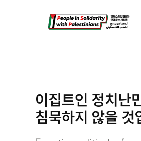
콘
텐
츠
로
바
로
가
기
이집트인 정치난민
침묵하지 않을 것