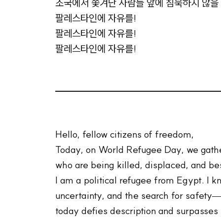
조국에서 쫓겨난 사람들 앞에 침묵하지 않을
팔레스타인에 자유를!
팔레스타인에 자유를!
팔레스타인에 자유를!
Hello, fellow citizens of freedom,
Today, on World Refugee Day, we gather 
who are being killed, displaced, and be
I am a political refugee from Egypt. I k
uncertainty, and the search for safety—
today defies description and surpasses