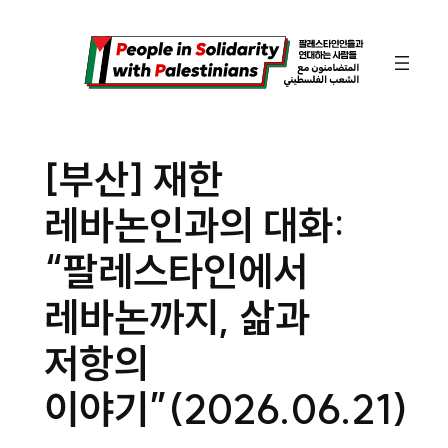
콘
텐
츠
로
바
[부산] 재한
로
레바논인과의 대화:
가
기
“팔레스타인에서
레바논까지, 삶과
저항의
이야기”(2026.06.21)