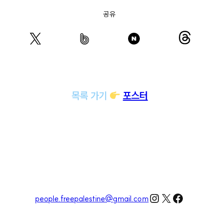
공유
목록 가기
포스터
Instagram
X
Faceboo
people.freepalestine@gmail.com