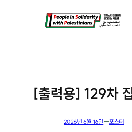
콘
텐
츠
로
바
로
가
기
[출력용] 129차 집
2026년 6월 16일
―
포스터