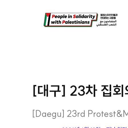
콘
텐
츠
로
바
로
가
기
[대구] 23차 집회와
[Daegu] 23rd Protest&