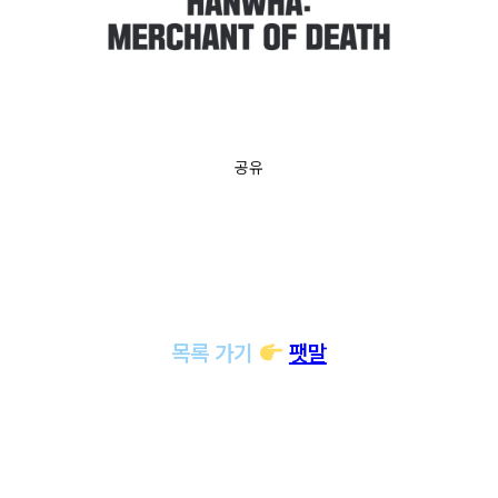
공유
목록 가기
팻말