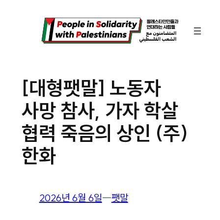
콘
텐
츠
로
바
[대형팻말] 노동자
로
사망 참사, 가자 학살
가
기
협력 죽음의 상인 (주)
한화
2026년 6월 6일
―
팻말