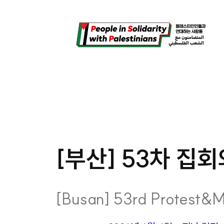
콘
텐
츠
로
바
로
가
기
[부산] 53차 집회와
[Busan] 53rd Protest&