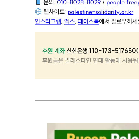
문의:
010-8028-8029
/
people.fre
웹사이트:
palestine-solidarity.or.kr
인스타그램
,
엑스
,
페이스북
에서 팔로우하세
후원 계좌
신한은행 110-173-517650
후원금은 팔레스타인 연대 활동에 사용됩