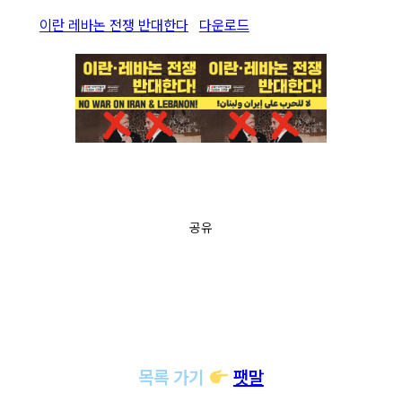
이란 레바논 전쟁 반대한다
다운로드
공유
목록 가기
팻말