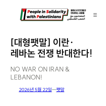
콘
텐
츠
로
바
[대형팻말] 이란·
로
레바논 전쟁 반대한다!
가
기
NO WAR ON IRAN &
LEBANON!
2026년 5월 22일
―
팻말