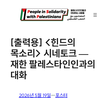
콘
텐
츠
로
바
[출력용] <힌드의
로
목소리> 시네토크 —
가
기
재한 팔레스타인인과의
대화
2026년 5월 19일
―
포스터