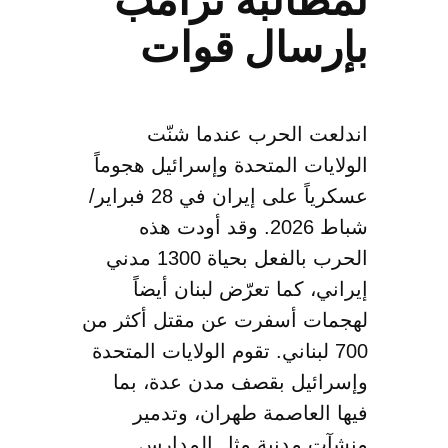
لمطالبة ترامب
بإرسال قوات
اندلعت الحرب عندما شنّت
الولايات المتحدة وإسرائيل هجوماً
عسكرياً على إيران في 28 فبراير/
شباط 2026. وقد أودت هذه
الحرب بالفعل بحياة 1300 مدني
إيراني، كما تعرّض لبنان أيضاً
لهجمات أسفرت عن مقتل أكثر من
700 لبناني. تقوم الولايات المتحدة
وإسرائيل بقصف مدن عدة، بما
فيها العاصمة طهران، وتدمير
منشآت مدنية مثل المدارس