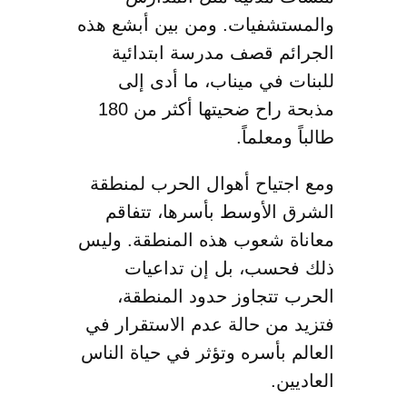
والمستشفيات. ومن بين أبشع هذه
الجرائم قصف مدرسة ابتدائية
للبنات في ميناب، ما أدى إلى
مذبحة راح ضحيتها أكثر من 180
طالباً ومعلماً.
ومع اجتياح أهوال الحرب لمنطقة
الشرق الأوسط بأسرها، تتفاقم
معاناة شعوب هذه المنطقة. وليس
ذلك فحسب، بل إن تداعيات
الحرب تتجاوز حدود المنطقة،
فتزيد من حالة عدم الاستقرار في
العالم بأسره وتؤثر في حياة الناس
العاديين.