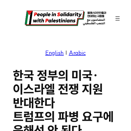
콘
텐
츠
로
바
English
|
Arabic
로
가
한국 정부의 미국·
기
이스라엘 전쟁 지원
반대한다
트럼프의 파병 요구에
응해선 안 된다