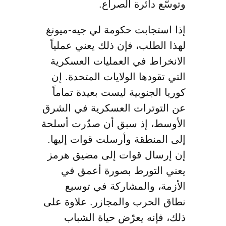
وتوسّع دائرة الصراع.
إذا استجابت حكومة لي جيه-ميونغ
لهذا الطلب، فإن ذلك يعني عملياً
الانخراط في العمليات العسكرية
التي تقودها الولايات المتحدة. إن
كوريا الجنوبية ليست بعيدة تماماً
عن التوترات العسكرية في الشرق
الأوسط، إذ سبق أن صدّرت أسلحة
إلى المنطقة وأرسلت قوات إليها.
إن إرسال قوات إلى مضيق هرمز
يعني التورط بصورة أعمق في
الأزمة، والمشاركة في توسيع
نطاق الحرب والمجازر. علاوة على
ذلك، فإنه يعرّض حياة الشباب