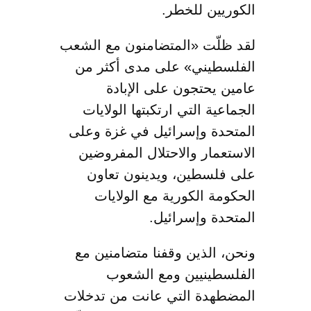
الكوريين للخطر.
لقد ظلّت «المتضامنون مع الشعب
الفلسطيني» على مدى أكثر من
عامين يحتجون على الإبادة
الجماعية التي ارتكبتها الولايات
المتحدة وإسرائيل في غزة وعلى
الاستعمار والاحتلال المفروضين
على فلسطين، ويدينون تعاون
الحكومة الكورية مع الولايات
المتحدة وإسرائيل.
ونحن، الذين وقفنا متضامنين مع
الفلسطينيين ومع الشعوب
المضطهدة التي عانت من تدخلات