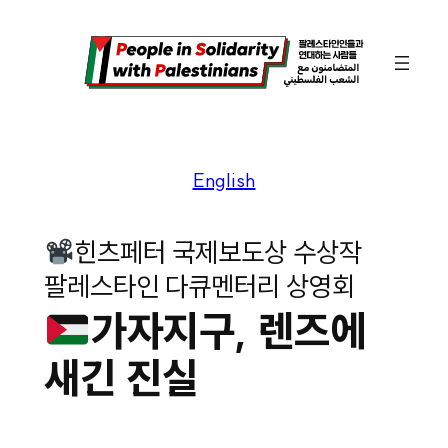
콘
텐
츠
로
바
English
로
가
기
힌츠페터 국제보도상 수상작
팔레스타인 다큐멘터리 상영회
가자지구, 렌즈에
새긴 진실