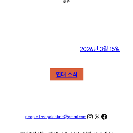
공유
2026년 3월 15일
연대 소식
Instagram
X
Facebook
people.freepalestine@gmail.com