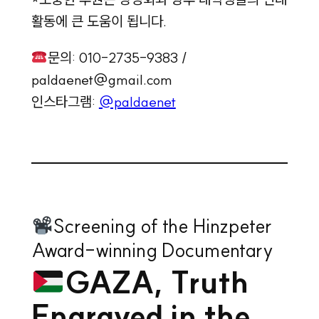
활동에 큰 도움이 됩니다.
문의: 010-2735-9383 /
paldaenet@gmail.com
인스타그램:
@paldaenet
Screening of the Hinzpeter
Award-winning Documentary
GAZA, Truth
Engraved in the