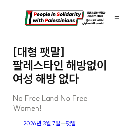
콘
텐
츠
로
바
[대형 팻말]
로
팔레스타인 해방없이
가
기
여성 해방 없다
No Free Land No Free
Women!
2026년 3월 7일
―
팻말