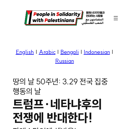
콘
텐
츠
로
바
English
|
Arabic
|
Bengali
|
Indonesian
|
로
Russian
가
기
땅의 날 50주년: 3.29 전국 집중
행동의 날
트럼프∙네타냐후의
전쟁에 반대한다!