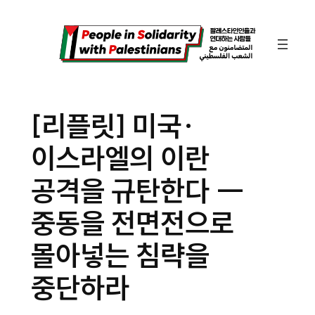
콘
텐
츠
로
바
[리플릿] 미국·
로
이스라엘의 이란
가
기
공격을 규탄한다 ―
중동을 전면전으로
몰아넣는 침략을
중단하라