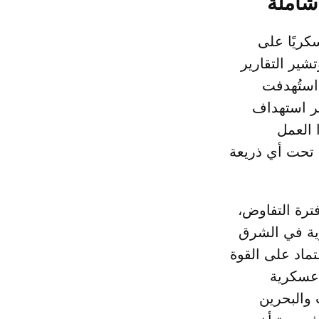
شاملة
ا عسكريًا على
ير التقارير
استُهدفت
 نبأ مقتل ما لا يقل عن 160 طفلًا إثر استهداف
 العمل
 تحت أي ذريعة
فترة التفاوض
ية في الشرق
طريق الاعتماد على القوة
 عسكرية
 والبحرين