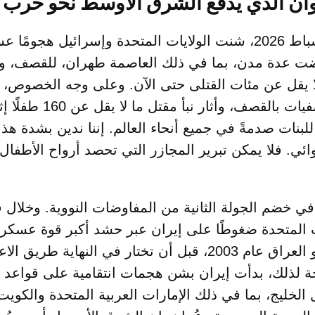
وان الذي يدفع الشرق الأوسط نحو حرب 
في 28 فبراير/شباط 2026، شنت الولايات المتحدة وإسرائيل هجومً
ضت عدة مدن، بما في ذلك العاصمة طهران، للقصف، وتش
 يقل عن مئات القتلى حتى الآن. وعلى وجه الخصوص، 
مدارس ومستشفيات بالقصف، وأثار
للبنات صدمةً في جميع أنحاء العالم. إننا ندين بشدة هذا
ي. فلا يمكن تبرير المجازر التي تحصد أرواح الأطفال
 في خضم الجولة الثانية من المفاوضات النووية. وخلال 
 المتحدة ضغوطًا على إيران عبر حشد أكبر قوة عسكر
الأوسط منذ غزو العراق عام 2003، قبل أن تختار في النهاية 
جة لذلك، بدأت إيران بشن هجمات انتقامية على قواعد
الخليج، بما في ذلك الإمارات العربية المتحدة والكويت