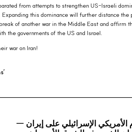
eparated from attempts to strengthen US-Israeli domi
. Expanding this dominance will further distance the p
reak of another war in the Middle East and affirm th
 with the governments of the US and Israel.
ir war on Iran!
s’
وم الأمريكي الإسرائيلي على إيران