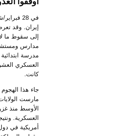
أوقفوا العد
إيران. وقد تعر
إلى سقوط ما لا
مدرسة ابتدائية 
العسكري العشوائ
كانت.
جاء هذا الهجوم،
مارست الولايات
العسكرية. ونتي
أمريكية في دول 