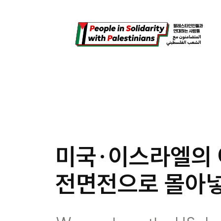
콘
텐
츠
로
바
로
가
기
미국·이스라엘의 
전면전으로 몰아넣