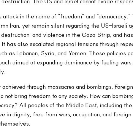
destruction. The US and Israel cannot evade responsib
is attack in the name of “freedom” and “democracy.” 
n Iran, yet remain silent regarding the US-Israeli a
, destruction, and violence in the Gaza Strip, and has
It has also escalated regional tensions through repea
 such as Lebanon, Syria, and Yemen. These policies p
pproach aimed at expanding dominance by fueling war
ly.
 achieved through massacres and bombings. Foreign 
o not bring freedom to any society. How can bombing 
racy? All peoples of the Middle East, including the
ve in dignity, free from wars, occupation, and foreign 
 themselves.