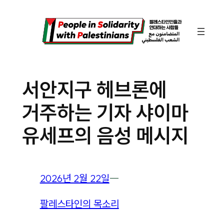
콘
텐
츠
로
바
서안지구 헤브론에
로
거주하는 기자 샤이마
가
기
유세프의 음성 메시지
2026년 2월 22일
―
팔레스타인의 목소리