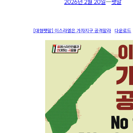
2026년 2월 20일
―
팻말
[대형팻말] 이스라엘은 가자지구 공격말라
다운로드