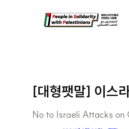
콘
텐
츠
로
바
로
가
기
[대형팻말] 이스
No to Israeli Attacks on