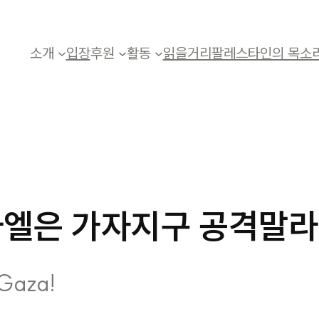
소개
입장
후원
활동
읽을거리
팔레스타인의 목소
라엘은 가자지구 공격말라
 Gaza!