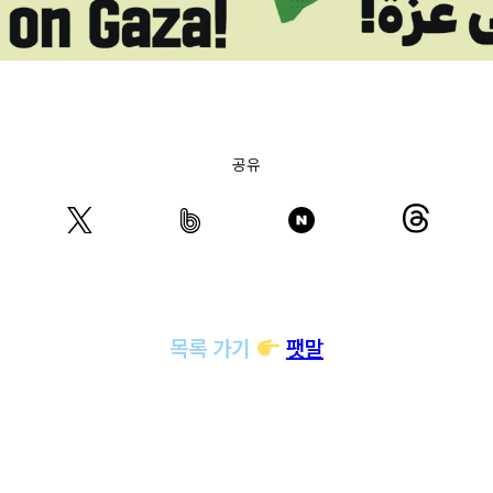
공유
목록 가기
팻말