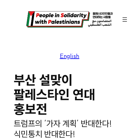
콘
텐
츠
로
바
English
로
가
부산 설맞이
기
팔레스타인 연대
홍보전
트럼프의 ‘가자 계획’ 반대한다!
식민통치 반대한다!