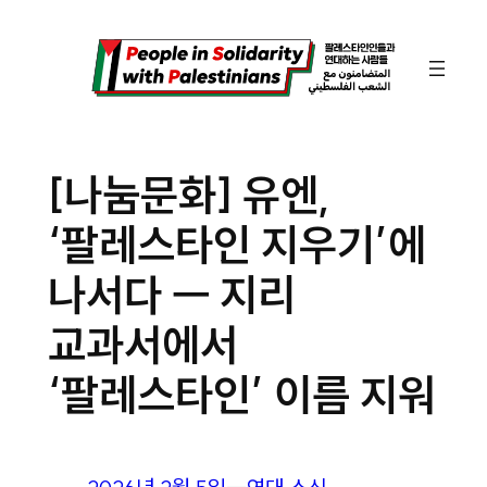
콘
텐
츠
로
바
[나눔문화] 유엔,
로
‘팔레스타인 지우기’에
가
기
나서다 ㅡ 지리
교과서에서
‘팔레스타인’ 이름 지워