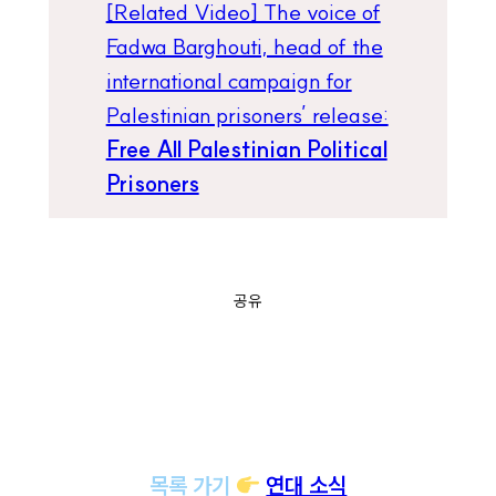
[Related Video] The voice of
Fadwa Barghouti, head of the
international campaign for
Palestinian prisoners’ release:
Free All Palestinian Political
Prisoners
공유
목록 가기
연대 소식