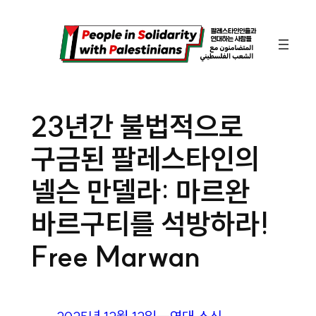
콘
텐
츠
로
바
23년간 불법적으로
로
구금된 팔레스타인의
가
기
넬슨 만델라: 마르완
바르구티를 석방하라!
Free Marwan