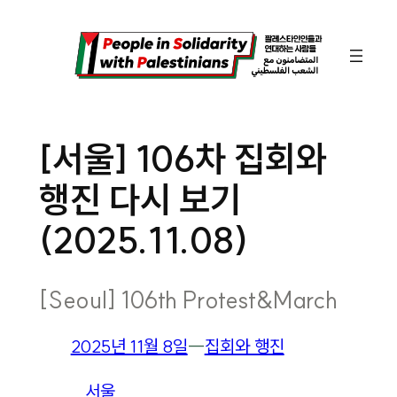
콘
텐
츠
로
바
[서울] 106차 집회와
로
행진 다시 보기
가
기
(2025.11.08)
[Seoul] 106th Protest&March
2025년 11월 8일
―
집회와 행진
서울