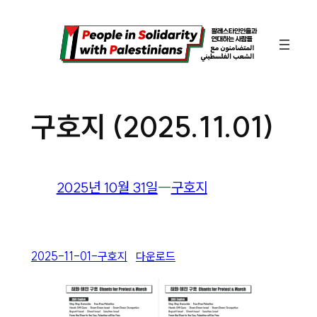
콘
텐
츠
로
바
구호지 (2025.11.01)
로
가
기
2025년 10월 31일
―
구호지
2025-11-01-구호지
다운로드