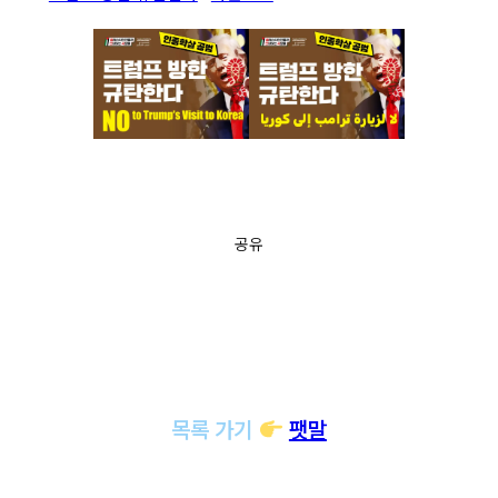
공유
목록 가기
팻말