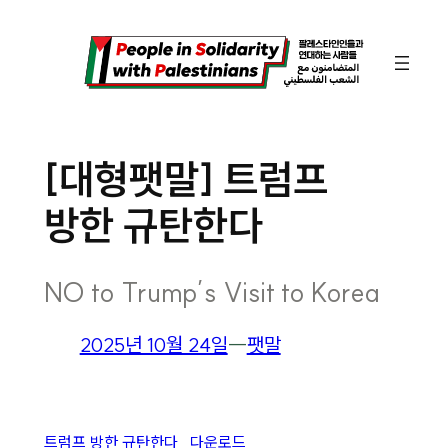
콘
텐
츠
로
바
[대형팻말] 트럼프
로
방한 규탄한다
가
기
NO to Trump’s Visit to Korea
2025년 10월 24일
―
팻말
트럼프 방한 규탄한다
다운로드