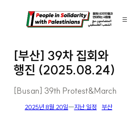
콘
텐
츠
로
바
[부산] 39차 집회와
로
행진 (2025.08.24)
가
기
[Busan] 39th Protest&March
2025년 8월 20일
―
지난 일정
부산