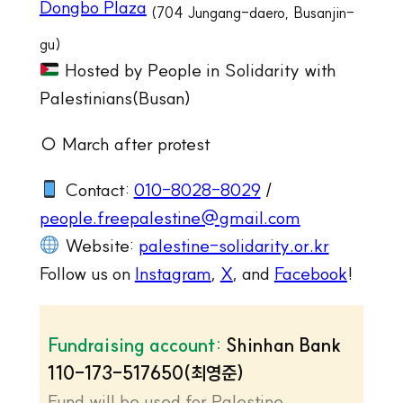
Dongbo Plaza
(704 Jungang-daero, Busanjin-
gu)
Hosted by People in Solidarity with
Palestinians(Busan)
○ March after protest
Contact:
010-8028-8029
/
people.freepalestine@gmail.com
Website:
palestine-solidarity.or.kr
Follow us on
Instagram
,
X
, and
Facebook
!
Fundraising account:
Shinhan Bank
110-173-517650(최영준)
Fund will be used for Palestine