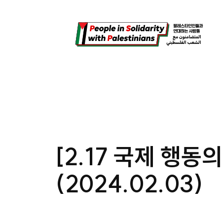
콘
텐
츠
로
바
로
가
기
[2.17 국제 행동
(2024.02.03)