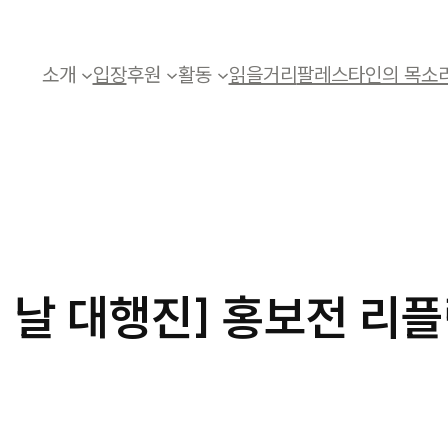
소개
입장
후원
활동
읽을거리
팔레스타인의 목소
의 날 대행진] 홍보전 리