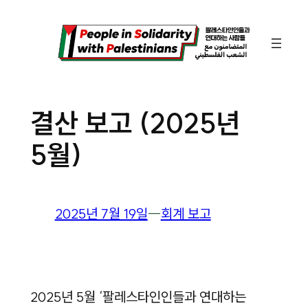
콘
텐
츠
로
바
결산 보고 (2025년
로
5월)
가
기
2025년 7월 19일
―
회계 보고
2025년 5월 ‘팔레스타인인들과 연대하는