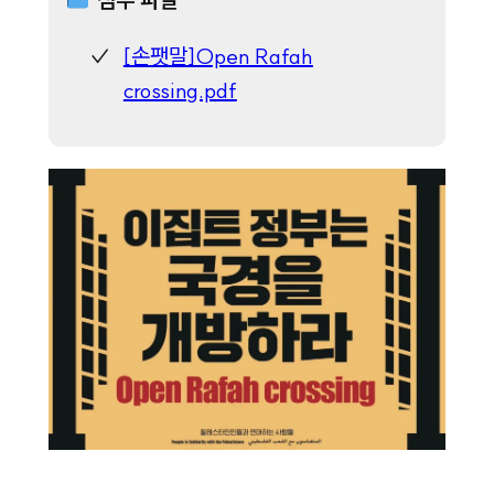
[손팻말]Open Rafah
crossing.pdf