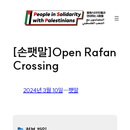
콘
텐
츠
로
바
[손팻말]Open Rafan
로
Crossing
가
기
2024년 3월 10일
―
팻말
첨부 파일