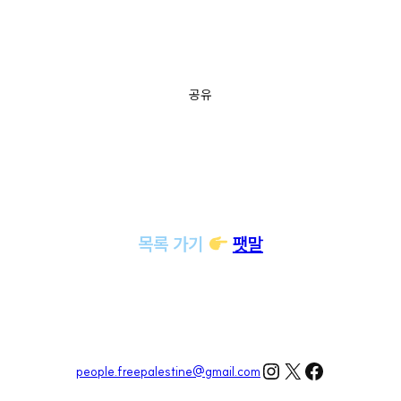
공유
목록 가기
팻말
Instagram
X
Facebook
people.freepalestine@gmail.com