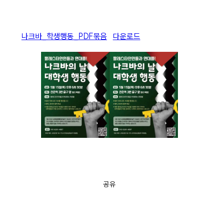
나크바_학생행동_PDF묶음
다운로드
공유