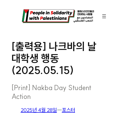
콘
텐
츠
로
바
[출력용] 나크바의 날
로
대학생 행동
가
기
(2025.05.15)
[Print] Nakba Day Student
Action
2025년 4월 28일
―
포스터