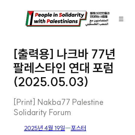
콘
텐
츠
로
바
[출력용] 나크바 77년
로
팔레스타인 연대 포럼
가
기
(2025.05.03)
[Print] Nakba77 Palestine
Solidarity Forum
2025년 4월 19일
―
포스터