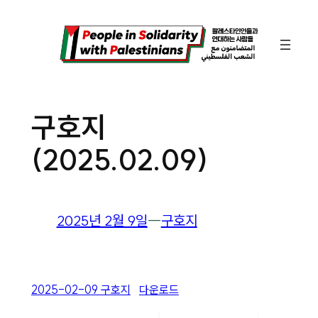
콘
텐
츠
로
바
구호지
로
(2025.02.09)
가
기
2025년 2월 9일
―
구호지
2025-02-09 구호지
다운로드