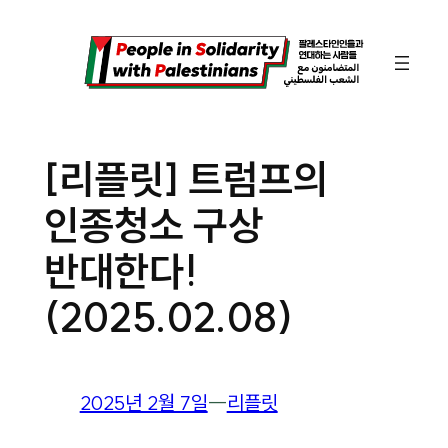
콘
텐
츠
로
바
[리플릿] 트럼프의
로
인종청소 구상
가
기
반대한다!
(2025.02.08)
2025년 2월 7일
―
리플릿