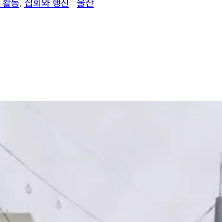
 활동
, 
집회와 행진
울산