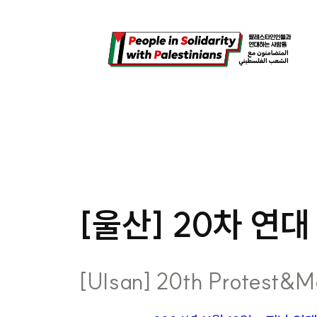
콘
텐
츠
로
바
로
가
기
[울산] 20차 연대 
[Ulsan] 20th Protest&M