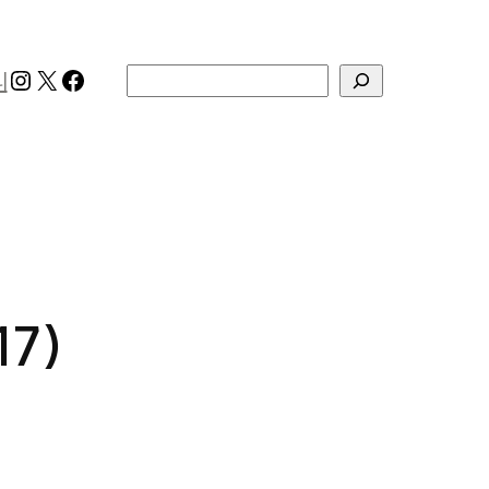
Instagram
X
Facebook
검색
리
17)