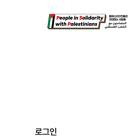
콘
텐
츠
로
바
로
가
기
로그인