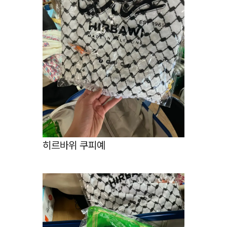
히르바위 쿠피예