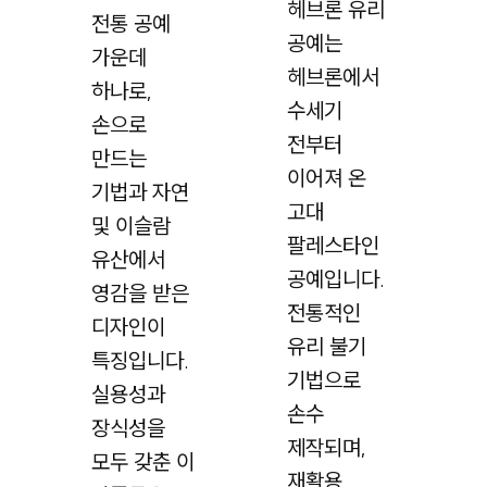
헤브론 유리
전통 공예
공예는
가운데
헤브론에서
하나로,
수세기
손으로
전부터
만드는
이어져 온
기법과 자연
고대
및 이슬람
팔레스타인
유산에서
공예입니다.
영감을 받은
전통적인
디자인이
유리 불기
특징입니다.
기법으로
실용성과
손수
장식성을
제작되며,
모두 갖춘 이
재활용