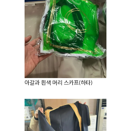
아갈과 흰색 머리 스카프(하타)