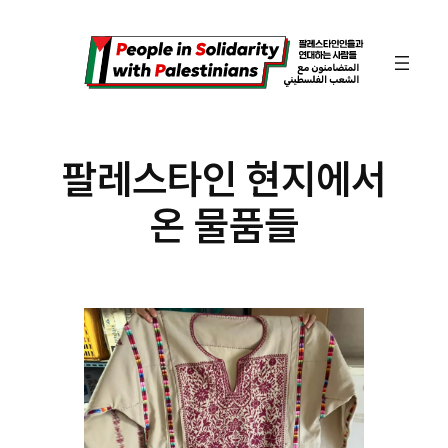
콘
텐
츠
로
바
팔레스타인 현지에서
로
온 물품들
가
기